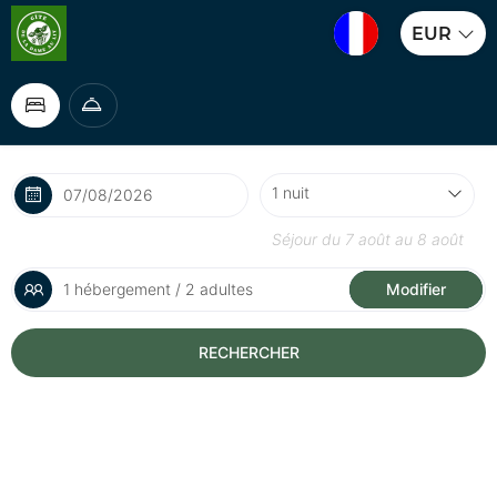
EUR
Séjour du
7 août
au
8 août
1 hébergement / 2 adultes
Modifier